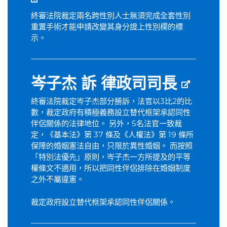
終審法院裁定兩名跨性別人士無須完成全套性別
重置手術才能申請改變其身分證上性別欄的標
示。
岑子杰 訴 律政司司長
終審法院裁定岑子杰部分勝訴，法官以3比2的比
數，裁定政府有積極義務設立替代框架承認同性
伴侶關係的法律地位。 另外，5名法官一致裁
定，《基本法》第 37 條及《人權法》第 19 條所
保障的婚姻憲法自由，只限於異性婚姻。 而按照
「特別法優先」原則，岑子杰一方所提及的平等
權條文不適用，所以把同性伴侶排除在婚姻制度
之外不屬違憲。
裁定政府設立替代框架承認同性伴侶關係。