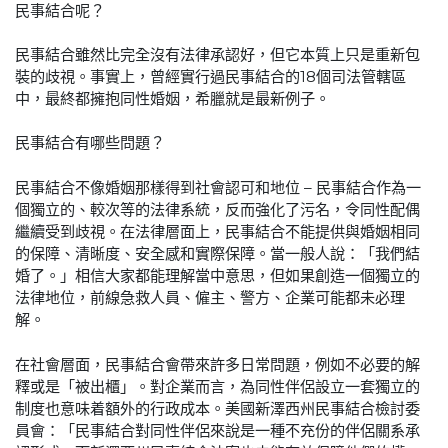
民事結合呢？
民事結合雖然比完全沒有法律承認好，但它本質上只是重新包
裝的歧視。事實上，曾經實行過民事結合的18個司法管轄區
中，最終都擁抱同性婚姻，希臘就是最新例子。
民事結合有哪些問題？
民事結合不像婚姻那樣得到社會認可和地位 – 民事結合作為一
個獨立的、較次等的法律系統，反而強化了污名，令同性配偶
繼續受到歧視。在法律層面上，民事結合不能提供與婚姻相同
的保障、清晰度、安全感和實際保障。當一般人說：「我們結
婚了。」相信大家都能理解當中意思，但如果創造一個獨立的
法律地位，前線急救人員、僱主、警方、企業可能都未必理
解。
在社會層面，民事結合會帶來許多日常問題，例如不必要的解
釋或是「被出櫃」。對企業而言，為同性伴侶設立一套獨立的
制度也意味着額外的行政成本。美國新澤西州民事結合檢討委
員會：「民事結合對同性伴侶來說是一種不充份的伴侶關系承