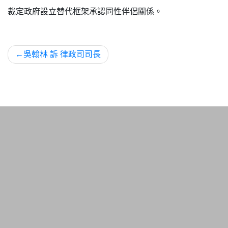
裁定政府設立替代框架承認同性伴侶關係。
文
吳翰林 訴 律政司司長
章
導
覽