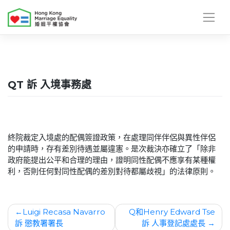
Skip
to
content
QT 訴 入境事務處
終院裁定入境處的配偶簽證政策，在處理同伴伴侶與異性伴侶
的申請時，存有差別待遇並屬違憲。是次裁決亦確立了「除非
政府能提出公平和合理的理由，證明同性配偶不應享有某種權
利，否則任何對同性配偶的差別對待都屬歧視」的法律原則。
文
Luigi Recasa Navarro
Q和Henry Edward Tse
訴 懲教署署長
訴 人事登記處處長
章