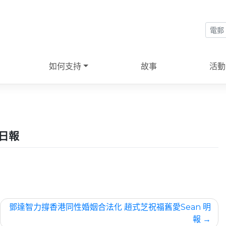
如何支持
故事
活動
果日報
鄧達智力撐香港同性婚姻合法化 趙式芝祝福舊愛Sean 明
報