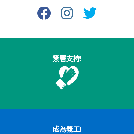
簽署支持!
成為義工!