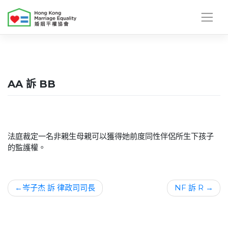
Skip
to
content
AA 訴 BB
法庭裁定一名非親生母親可以獲得她前度同性伴侶所生下孩子
的監護權。
文
岑子杰 訴 律政司司長
NF 訴 R
章
導